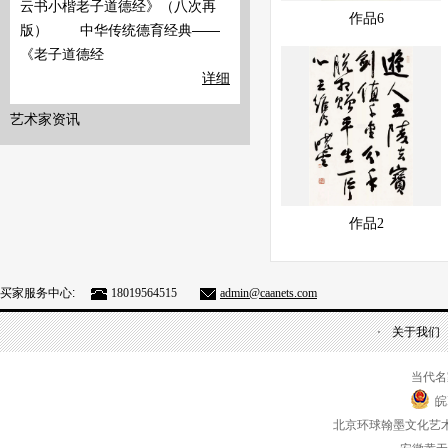
云书小楷老子道德经》（八次再
展示中
快速查看
作品6
版） 中华传统德育经典——
《老子道德经
详细
艺术家资讯
展示中
快速查看
作品2
买家服务中心:
18019564515
admin@caanets.com
关于我们
当代名
皖
北京环球翰墨文化艺