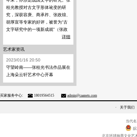
年来，亦涉足战国文字的研究。张
桂光教授对古文字形体讹变的研
究，深获容庚、商承祚、张政烺、
胡厚宣等专家的好评，被誉为“古
文字研究中的一项新成就”（张政
详细
艺术家资讯
2023/01/16 20:50
守望岭南——张桂光书法作品展在
上海朵云轩艺术中心开幕
买家服务中心:
18019564515
admin@caanets.com
关于我们
当代名
皖
北京环球翰墨文化艺