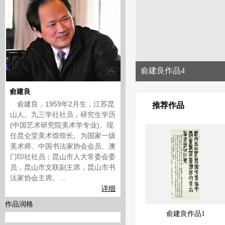
俞建良作品4
俞建良
俞建良，1959年2月生，江苏昆
推荐作品
山人。九三学社社员，研究生学历
(中国艺术研究院美术学专业)。现
任昆仑堂美术馆馆长。为国家一级
美术师、中国书法家协会会员、澳
门印社社员；昆山市人大常委会委
员，昆山市文联副主席，昆山市书
法家协会主席。...
详细
作品润格
俞建良作品3
俞建良作品2
俞建良作品1