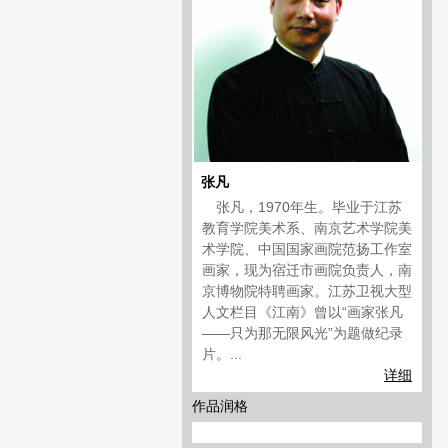
张凡
张凡，1970年生。毕业于江苏
教育学院美术系、南京艺术学院美
术学院、中国国家画院范扬工作室
画家，现为宿迁市画院负责人，南
京博物院特聘画家。江苏卫视大型
人文栏目《江南》曾以“画家张凡
——只为那无限风光”为题做纪录
片。...
详细
作品润格