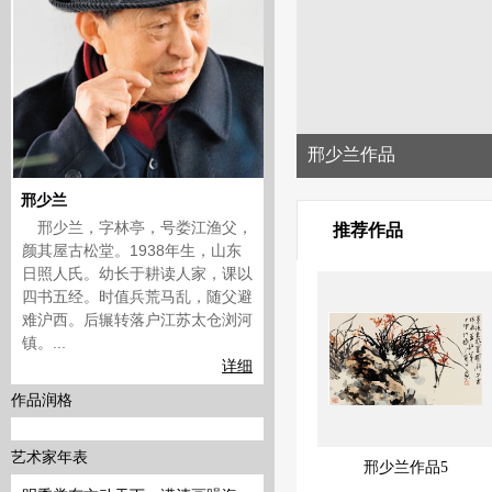
邢少兰作品
邢少兰
邢少兰，字林亭，号娄江渔父，
推荐作品
颜其屋古松堂。1938年生，山东
日照人氏。幼长于耕读人家，课以
四书五经。时值兵荒马乱，随父避
难沪西。后辗转落户江苏太仓浏河
镇。...
详细
作品润格
艺术家年表
邢少兰作品5