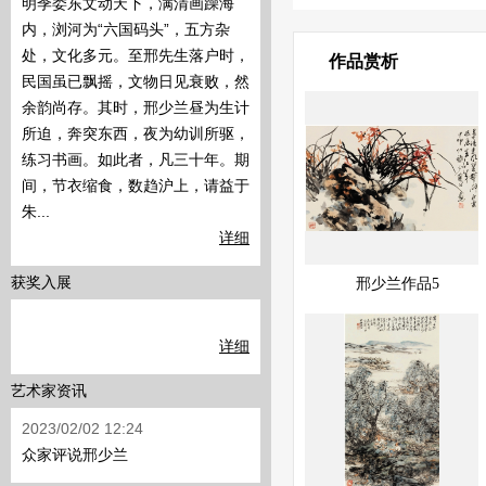
明季娄东文动天下，满清画躁海
内，浏河为“六国码头”，五方杂
处，文化多元。至邢先生落户时，
作品赏析
民国虽已飘摇，文物日见衰败，然
余韵尚存。其时，邢少兰昼为生计
所迫，奔突东西，夜为幼训所驱，
练习书画。如此者，凡三十年。期
间，节衣缩食，数趋沪上，请益于
朱...
详细
展示中
快速查看
获奖入展
邢少兰作品5
详细
艺术家资讯
2023/02/02 12:24
众家评说邢少兰