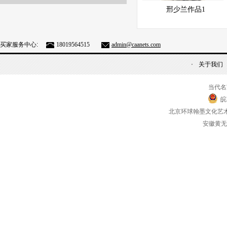
展示中
快速查看
邢少兰作品1
买家服务中心:
18019564515
admin@caanets.com
关于我们
当代名
皖
北京环球翰墨文化艺
安徽黄无