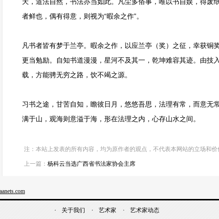
天，道法自然，书法亦当如此。凡尘多俗事，唯以书自娱，得废
者鲜也，偶有得意，则视为“暇余之作”。
凡书者皆有梦于兰亭。暇余之作，以应兰亭（奖）之征，幸获铜奖
更当勉励。自知书道漫漫，星河不及其一，乾坤难容其迹。由技
载，方能骋无穷之路，饮不竭之源。
习书之途，甘苦自知，瞻彼日月，悠悠吾思，法理有常，而意无
满于山，观海则意溢于海，形在法理之内，心存山水之间。
注：本站上发表的所有内容，均为原作者的观点，不代表本网站的立场和价
上一篇：
杨科云当选广西省书法家协会主席
anets.com
关于我们
艺术家
艺术家动态