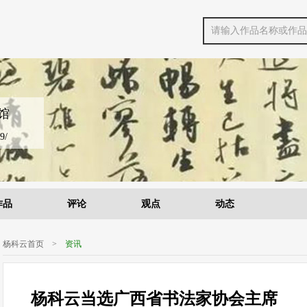
馆
9/
作品
评论
观点
动态
杨科云首页
>
资讯
杨科云当选广西省书法家协会主席