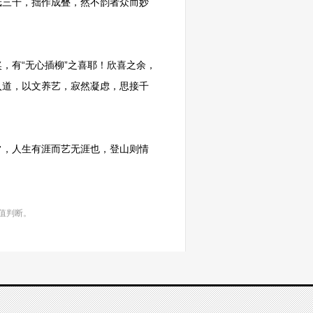
纸三千，拙作成叠，然不韵者众而妙
，有“无心插柳”之喜耶！欣喜之余，
入道，以文养艺，寂然凝虑，思接千
常，人生有涯而艺无涯也，登山则情
值判断。