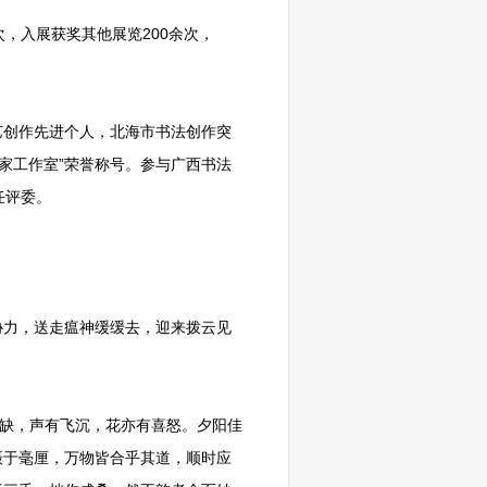
，入展获奖其他展览200余次，
艺创作先进个人，北海市书法创作突
名家工作室”荣誉称号。参与广西书法
任评委。
协力，送走瘟神缓缓去，迎来拨云见
盈缺，声有飞沉，花亦有喜怒。夕阳佳
摄于毫厘，万物皆合乎其道，顺时应