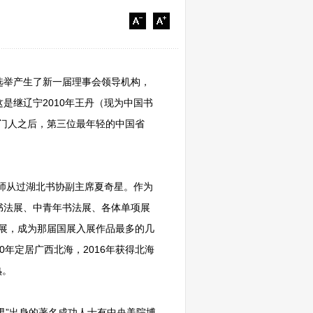
选举产生了新一届理事会领导机构，
是继辽宁2010年王丹（现为中国书
掌门人之后，第三位最年轻的中国省
，师从过湖北书协副主席夏奇星。作为
书法展、中青年书法展、各体单项展
展，成为那届国展入展作品最多的几
年定居广西北海，2016年获得北海
熟。
男”出身的著名成功人士有中央美院博