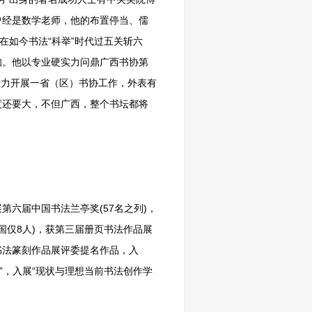
曾经是数学老师，他的布置停当、儒
在如今书法“科举”时代过五关斩六
知。他以专业硬实力问鼎广西书协第
活力开展一省（区）书协工作，外表有
度还要大，不但广西，整个书坛都将
六届中国书法兰亭奖(57名之列)，
国仅8人)，获第三届册页书法作品展
书法篆刻作品展评委提名作品，入
”，入展“现状与理想当前书法创作学