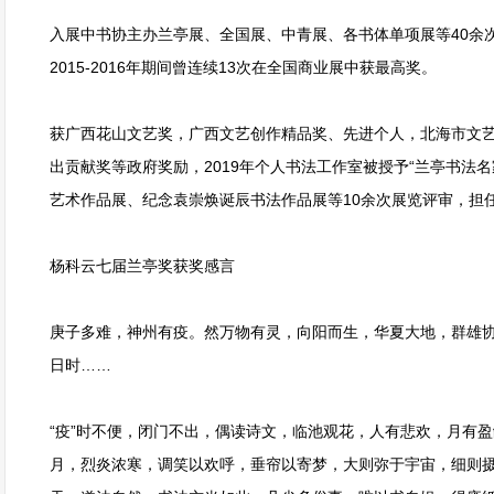
入展中书协主办兰亭展、全国展、中青展、各书体单项展等40余次
2015-2016年期间曾连续13次在全国商业展中获最高奖。
获广西花山文艺奖，广西文艺创作精品奖、先进个人，北海市文
出贡献奖等政府奖励，2019年个人书法工作室被授予“兰亭书法
艺术作品展、纪念袁崇焕诞辰书法作品展等10余次展览评审，担
杨科云七届兰亭奖获奖感言
庚子多难，神州有疫。然万物有灵，向阳而生，华夏大地，群雄
日时……
“疫”时不便，闭门不出，偶读诗文，临池观花，人有悲欢，月有
月，烈炎浓寒，调笑以欢呼，垂帘以寄梦，大则弥于宇宙，细则