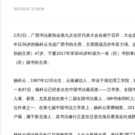
2023-02-07 21:50:30
2月2日，广西书法家协会第九次全区代表大会在南宁召开，大会
年仅36岁的杨科云当选广西书协主席，主席团成员亦年富力强。这
协副主席）47岁、宁夏2017年宋琰45岁时成为一省（区）书协
（区）级书协主席。
杨科云，1987年12月出生，云南威信人，毕业于湖北理工学院
一名87后，杨科云已经多次在中国书法最高奖——兰亭奖、全国
入展、获奖，尤其是他在第十二届全国书法展上，3种书体同时入
位作者之一。在第七届中国书法兰亭奖上，杨科云荣膺铜奖。2010
户藉，属于新北海人，其书法修行正是在迁居北海后逐渐走向成
杨科云书法作品长江后浪推前浪，八七小将挑大梁。书法界“理工