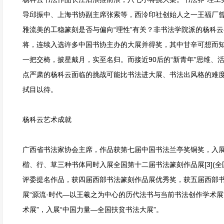
导邱振中、上海书协副主席张索等，西泠印社创始人之一王福厂
雅流美的工稳篆刻是否与偏向“理性”有关？非书法学院派的杨科云
将，连续入选许多中国书协主办的大展并得奖，其中甘辛可想而
一把交椅，披星戴月，实至名归。而接近90后的“新青年”思维、
点严肃的杨科云面临的挑战可能比书法进大展、书法出风格的难
拭目以待。
杨科云艺术成就
广西省书法家协会主席，作品获第七届中国书法兰亭奖铜奖，入展第
楷、行、草三种书体同时入展全国第十二届书法篆刻作品展[3](全
评委提名作品，获四届西部书法篆刻作品展优秀奖，获五届西部
展“源流·时代—以王羲之为中心的历代法书与当前书法创作学术展
术展”，入展“中国力量—全国扶贫书法大展”。