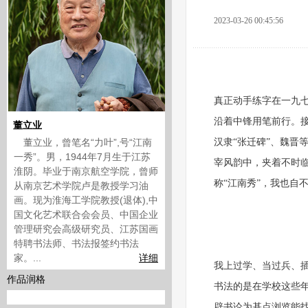
2023-03-26 00:45:56
真正动手练字在一九七
沿着中锋用笔前行。接
董立业
董立业，曾笔名“力叶”,号“江南
汉隶“张迁碑”、魏晋
一秀”。男，1944年7月生于江苏
宰风韵中，夹着不时
淮阴。毕业于南京航空学院，曾师
称“江南秀”，我也自
从南京艺术学院卢是教授学习油
画。现为淮海工学院教授(退体),中
国文化艺术联合会会员、中国企业
管理研究会高级研究员、江苏国画
特聘书法师、书法报签约书法
家。...
详细
我上过学、当过兵、
作品润格
书法的是在学校这些
辟书论为基点浏览能