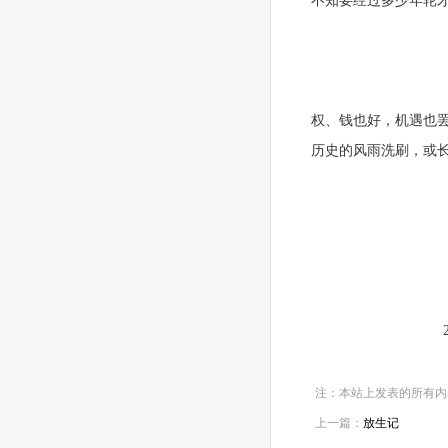
不知要经过多少年轮
权、钱也好，机遇也罢
历史的风雨洗刷，或
董立
2012.1
注：本站上发表的所有内
上一篇：
放生记