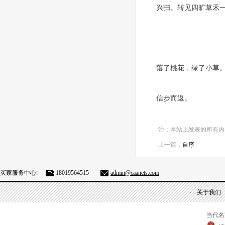
兴扫。转见四旷草禾
落了桃花，绿了小草
信步而返。
注：本站上发表的所有内
上一篇：
自序
买家服务中心:
18019564515
admin@caanets.com
关于我们
当代名