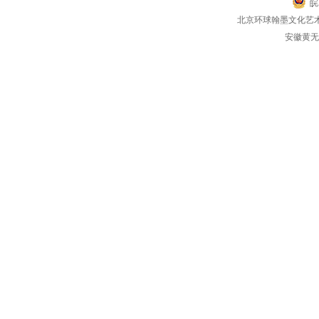
皖
北京环球翰墨文化艺
安徽黄无