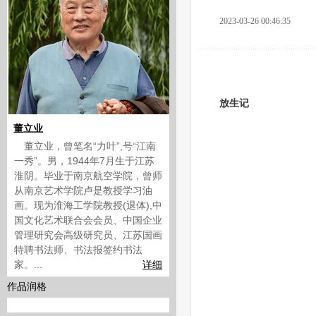
2023-03-26 00:46:35
放生记
董立业
董立业，曾笔名“力叶”,号“江南
一秀”。男，1944年7月生于江苏
淮阴。毕业于南京航空学院，曾师
从南京艺术学院卢是教授学习油
画。现为淮海工学院教授(退体),中
国文化艺术联合会会员、中国企业
管理研究会高级研究员、江苏国画
特聘书法师、书法报签约书法
家。...
详细
作品润格