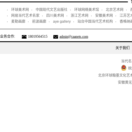
环球美术网
中国现代文艺出版社
环球网络美术馆
北京艺术网
网易当代艺术名家
四川美术网
浙江艺术网
安徽美术网
江苏艺
麦勒画廊
前波画廊
aye gallery
站台中国当代艺术机构
香格纳
业务合作:
18019564515
admin@caanets.com
关于我们
当代名
皖
北京环球翰墨文化艺
安徽黄无