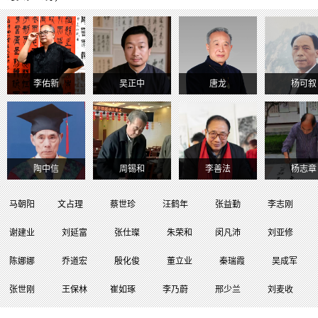
李佑新
吴正中
唐龙
杨可叙
陶中信
周锡和
李善法
杨志章
马朝阳
文占理
蔡世珍
汪鹤年
张益勤
李志刚
谢建业
刘延富
张仕璨
朱荣和
闵凡沛
刘亚修
陈娜娜
乔道宏
殷化俊
董立业
秦瑞霞
吴成军
张世刚
王保林
崔如琢
李乃蔚
邢少兰
刘麦收