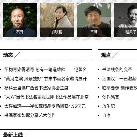
石开
尉晓榕
王镛
程风子
动态
观点
细构青染得清奇 忽有一笔造雄险——记著名
书法线条的变革—
画家宿守政
“黄河之滨 风景独好” 甘肃书画名家邀请展开
中的写法与搭配
汪国汉：一石激起
展
杨科云当选广西省书法家协会主席
临摹要像 创作要
“大方”当代书法名家张世刚书法作品展在北京
创作感言
国尚美术馆开幕
太璞如琢——崔如琢精品专场斩获4.95亿元
放生记
巨幅四条屏创个人新纪录
书画家崔如琢分享艺术创作
自序
最新上线