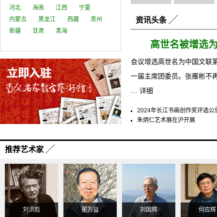
河北
海南
江西
宁夏
内蒙古
黑龙江
西藏
贵州
资讯头条
新疆
甘肃
青海
高世名被增选
会议增选高世名为中国文联
一届主席团委员。张雁彬不
…
详细
2024年长江书画创作奖评选公
朱炳仁艺术展在沪开展
推荐艺术家
刘洪彪
翟万益
刘国辉
何应辉